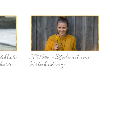
kblick
SST040 – Liebe ist eine
heute
Entscheidung.