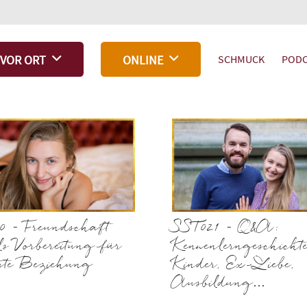
SCHMUCK
PODC
VOR ORT
ONLINE
0 – Freundschaft
SST021 – Q&A:
ls Vorbereitung für
Kennenlerngeschichte
ute Beziehung
Kinder, Ex-Liebe,
Ausbildung…