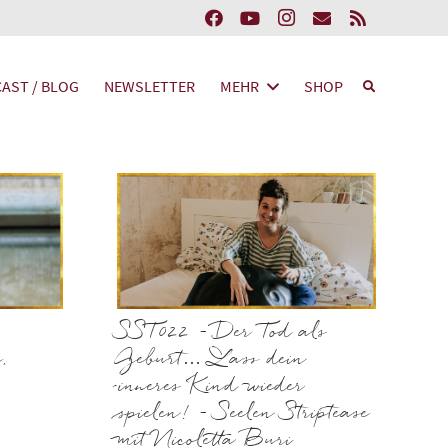
AST / BLOG
NEWSLETTER
MEHR
SHOP
SST022 – Der Tod als
,
Geburt… Lass dein
inneres Kind wieder
spielen! – Seelen Striptease
mit Nicoletta Buri