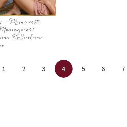
 – Meine erste
Massage mit
tiane KoSoul im
ew
1
2
3
4
5
6
7