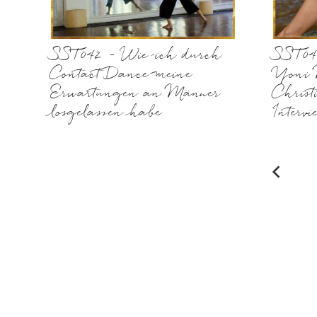
SST042 – Wie ich durch
SST043
Contact Dance meine
Yoni 
Erwartungen an Männer
Chris
losgelassen habe
Intervi