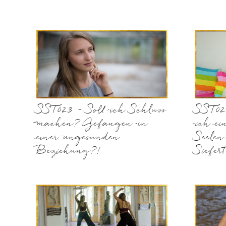
SST023 – Soll ich Schluss
SST02
machen? Gefangen in
ich ei
einer ungesunden
Seelen
Beziehung?!
Siefert