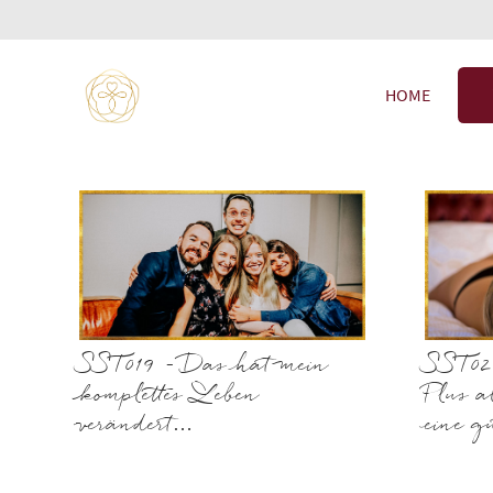
HOME
SST019 – Das hat mein
SST02
komplettes Leben
Plus a
verändert…
eine g