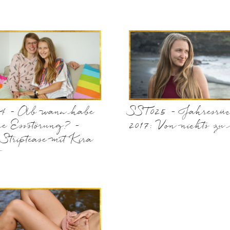
4 – Ab wann habe
SST025 – Jahresrüc
ne Essstörung? –
2017: Von nichts zu 
 Striptease mit Kira