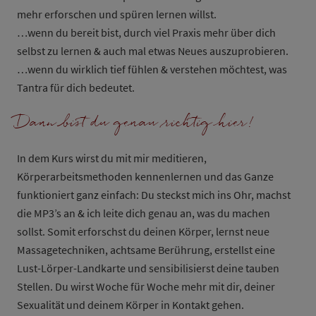
mehr erforschen und spüren lernen willst.
…wenn du bereit bist, durch viel Praxis mehr über dich
selbst zu lernen & auch mal etwas Neues auszuprobieren.
…wenn du wirklich tief fühlen & verstehen möchtest, was
Tantra für dich bedeutet.
Dann bist du genau richtig hier!
In dem Kurs wirst du mit mir meditieren,
Körperarbeitsmethoden kennenlernen und das Ganze
funktioniert ganz einfach: Du steckst mich ins Ohr, machst
die MP3’s an & ich leite dich genau an, was du machen
sollst. Somit erforschst du deinen Körper, lernst neue
Massagetechniken, achtsame Berührung, erstellst eine
Lust-Lörper-Landkarte und sensibilisierst deine tauben
Stellen. Du wirst Woche für Woche mehr mit dir, deiner
Sexualität und deinem Körper in Kontakt gehen.