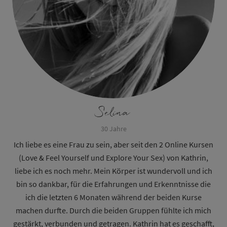
Selina
30 Jahre
Ich liebe es eine Frau zu sein, aber seit den 2 Online Kursen
(Love & Feel Yourself und Explore Your Sex) von Kathrin,
liebe ich es noch mehr. Mein Körper ist wundervoll und ich
bin so dankbar, für die Erfahrungen und Erkenntnisse die
ich die letzten 6 Monaten während der beiden Kurse
machen durfte. Durch die beiden Gruppen fühlte ich mich
gestärkt, verbunden und getragen. Kathrin hat es geschafft,