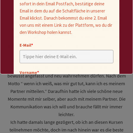
sofort in dein Email Postfach, bestätige deine
die größte Überraschung.
Email in dem du auf die Schaltfläche in unserer
So knapp ein dreiviertel Jahr später nahm ich dann am
Email klickst. Danach bekommst du eine 2. Email
„Explore Your Sex“ Kurs teil. Auch hier war der Austausch
von uns mit einem Link zu der Plattform, wo du dir
mit den Frauen so wertvoll und bereichernd. Man ist nie
den Workshop holen kannst.
alleine mit seinen sorgen und Problemen. Vielen Frauen
geht es ähnlich und dadurch ist man nie alleine und schafft
E-Mail
*
eine tolle Verbundenheit.
In diesem Kurs habe ich meinen Körper ganz neu kennen
lernen dürfen. Ich habe jeden Winkel meines Körpers
Vorname
*
bewusst angefasst und neu wahrnehmen dürfen. Nach dem
Motto “ wenn ich weiß, was mir gut tut, kann ich es meinem
Partner mitteilen.“ Daraufhin hatte ich viele schöne neue
Momente mit mir selber, aber auch mit meinem Partner. Die
Nachname (optional)
Kommunikation was ich will und brauche fällt mir immer
leichter.
Ich hatte damals lange gezögert, ob ich an diesen Kursen
Geschlecht
*
teilnehmen möchte, doch im nach hinein war es die beste