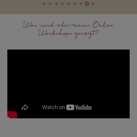
Was wird über meine Online
Workshops gesagt?