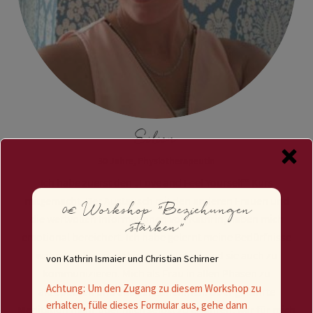
Eilien
30 Jahre, Physiotherapeutin
Ich habe zuerst den „Love and Feel Yourself“ Kurs
mitgemacht. Der Austausch mit den anderen Frauen und
0€ Workshop "Beziehungen
die wertvollen Informationen von Kathrin, haben mich
stärken"
emotional bereichert. Ich habe gelernt meine Bedürfnisse
wahrzunehmen, dahinter zu stehen und sie auch zu
von Kathrin Ismaier und Christian Schirner
kommunizieren. Mich als Frau in allen Phasen zu
Achtung: Um den Zugang zu diesem Workshop zu
akzeptieren und auch anzunehmen. Über geführte
erhalten, fülle dieses Formular aus, gehe dann
Meditation mehr über mich selbst zu erfahren, war für mich