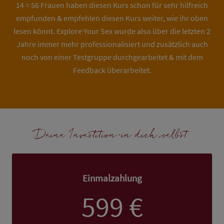
14 = 56 Frauen haben diesen Kurs schon für sehr hilfreich
empfunden & empfehlen diesen Kurs weiter, wie ihr oben
lesen könnt. Explore Your Sex wurde also über die letzten 2
Jahre immer mehr professionalisiert und zusätzlich auch
noch von einer Testgruppe durchgearbeitet & mit dem
Feedback überarbeitet.
Deine Investition in dich selbst
Einmalzahlung
599 €