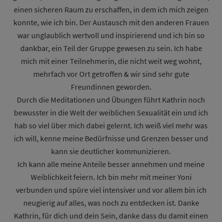
einen sicheren Raum zu erschaffen, in dem ich mich zeigen
konnte, wie ich bin. Der Austausch mit den anderen Frauen
war unglaublich wertvoll und inspirierend und ich bin so
dankbar, ein Teil der Gruppe gewesen zu sein. Ich habe
mich mit einer Teilnehmerin, die nicht weit weg wohnt,
mehrfach vor Ort getroffen & wir sind sehr gute
Freundinnen geworden.
Durch die Meditationen und Übungen führt Kathrin noch
bewusster in die Welt der weiblichen Sexualität ein und ich
hab so viel über mich dabei gelernt. Ich weiß viel mehr was
ich will, kenne meine Bedürfnisse und Grenzen besser und
kann sie deutlicher kommunizieren.
Ich kann alle meine Anteile besser annehmen und meine
Weiblichkeit feiern. Ich bin mehr mit meiner Yoni
verbunden und spüre viel intensiver und vor allem bin ich
neugierig auf alles, was noch zu entdecken ist. Danke
Kathrin, für dich und dein Sein, danke dass du damit einen