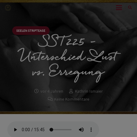
modal-check
SEELEN STRIPTEASE
SST225 –
Unterschied Lust
vs. Erregung
vor 4 Jahren
Kathrin Ismaier
Keine Kommentare