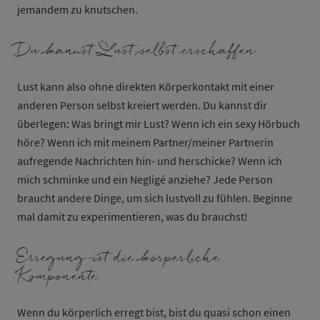
jemandem zu knutschen.
Du kannst Lust selbst erschaffen
Lust kann also ohne direkten Körperkontakt mit einer
anderen Person selbst kreiert werden. Du kannst dir
überlegen: Was bringt mir Lust? Wenn ich ein sexy Hörbuch
höre? Wenn ich mit meinem Partner/meiner Partnerin
aufregende Nachrichten hin- und herschicke? Wenn ich
mich schminke und ein Negligé anziehe? Jede Person
braucht andere Dinge, um sich lustvoll zu fühlen. Beginne
mal damit zu experimentieren, was du brauchst!
Erregung ist die körperliche
Komponente
Wenn du körperlich erregt bist, bist du quasi schon einen