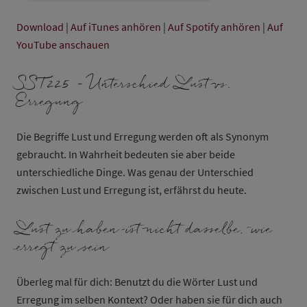
Download
|
Auf iTunes anhören
|
Auf Spotify anhören
|
Auf
YouTube anschauen
SST225 – Unterschied Lust vs.
Erregung
Die Begriffe Lust und Erregung werden oft als Synonym
gebraucht. In Wahrheit bedeuten sie aber beide
unterschiedliche Dinge. Was genau der Unterschied
zwischen Lust und Erregung ist, erfährst du heute.
Lust zu haben ist nicht dasselbe, wie
erregt zu sein
Überleg mal für dich: Benutzt du die Wörter Lust und
Erregung im selben Kontext? Oder haben sie für dich auch