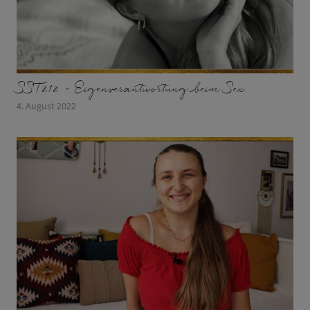
SST212 – Eigenverantwortung beim Sex
4. August 2022