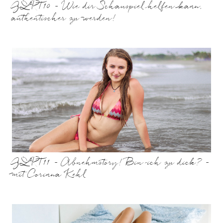
GLRT10 – Wie dir Schauspiel helfen kann,
authentischer zu werden!
GLRT11 – Abnehmstory! Bin ich zu dick? –
mit Corinna Kehl