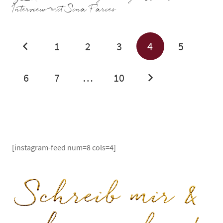
Interview mit Sina Paries
1
2
3
4
5
6
7
…
10
[instagram-feed num=8 cols=4]