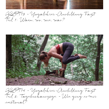
GLRT13 – Yogalehrer-Ausbildung Fazit
Teil 1: Wann, wo, wie, was?
GLRT14 – Yogalehrer-Ausbildung Fazit
Teil 2: Tagebuchauszüge – Wie ging es mir
emotional?