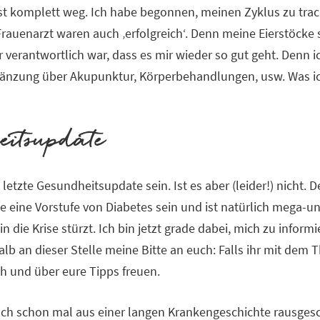
t komplett weg. Ich habe begonnen, meinen Zyklus zu track
auenarzt waren auch ‚erfolgreich‘. Denn meine Eierstöcke 
ür verantwortlich war, dass es mir wieder so gut geht. Den
nzung über Akupunktur, Körperbehandlungen, usw. Was ich 
eitsupdate
letzte Gesundheitsupdate sein. Ist es aber (leider!) nicht.
eine Vorstufe von Diabetes sein und ist natürlich mega-unc
 in die Krise stürzt. Ich bin jetzt grade dabei, mich zu info
lb an dieser Stelle meine Bitte an euch: Falls ihr mit dem
h und über eure Tipps freuen.
uch schon mal aus einer langen Krankengeschichte rausgesch