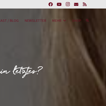
AST / BLOG
NEWSLETTER
MEHR
SHOP
 letztes?