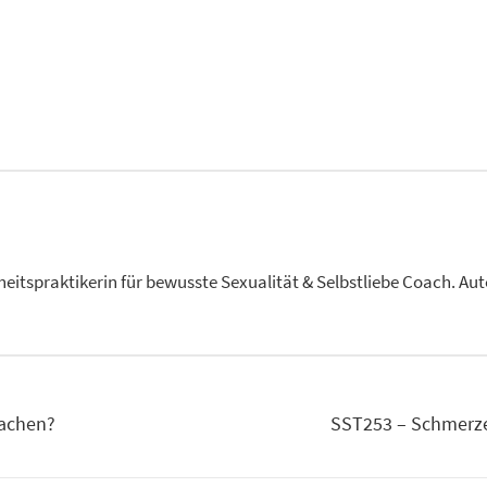
heitspraktikerin für bewusste Sexualität & Selbstliebe Coach. Au
machen?
SST253 – Schmerze