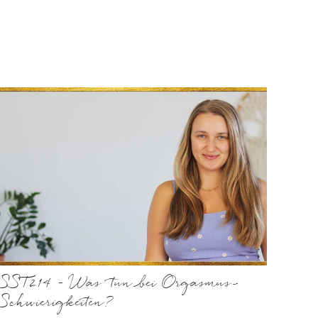
SST214 – Was tun bei Orgasmus-
Schwierigkeiten?