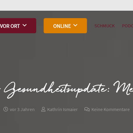
SCHMUCK
PODC
VOR ORT
ONLINE
 Gesundheitsupdate: Mein
vor 3 Jahren
Kathrin Ismaier
Keine Kommentare