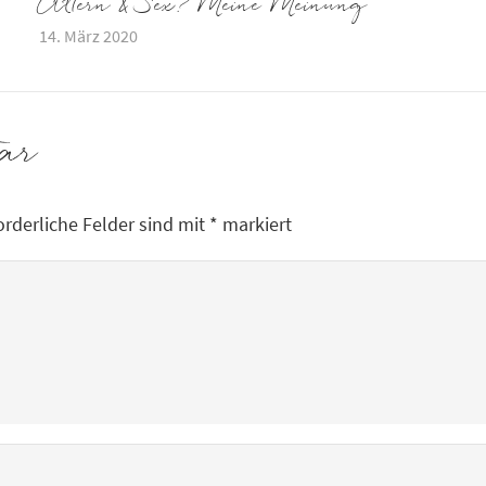
Altern & Sex? Meine Meinung
14. März 2020
tar
orderliche Felder sind mit
*
markiert