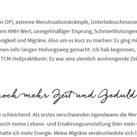
ten-OP), extreme Menstruationskrämpfe, Unterleibsschmerze
igem AMH-Wert, unregelmäßiger Eisprung, Schmierblutungen.
sigkeit und Migräne. Also um es kurz zu machen: Es ging 
nen sehr langen Heilungsweg gemacht. Ich hab begonnen, vi
M-Heilpraktikerin. Es war eine ziemlich anstrengende Zeit
noch mehr Zeit und Geduld
r schleichend. Als erstes verschwanden irgendwann die M
urch meine Lebens- und Ernährungsumstellung (hier mein O
atte ich mehr Energie. Meine Migräne verabschiedete sich lan