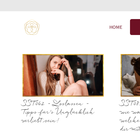
HOME
SST062 – Loslassen –
SST08
Tipps für’s Unglücklich
wie w
verliebt sein!
welche
dir mi