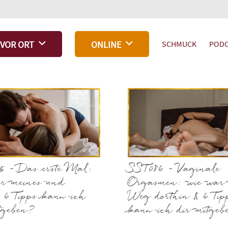
SCHMUCK
PODC
VOR ORT
ONLINE
5 – Das erste Mal:
SST086 – Vaginale
ar meines und
Orgasmen: wie war
 6 Tipps kann ich
Weg dorthin & 6 Tip
tgeben?
kann ich dir mitgeb