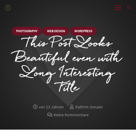
PHOTOGRAPHY
WEB DESIGN
WORDPRESS
This Post Looks
Beautiful even with
Long Interesting
Title
vor 13 Jahren
Kathrin Ismaier
Keine Kommentare