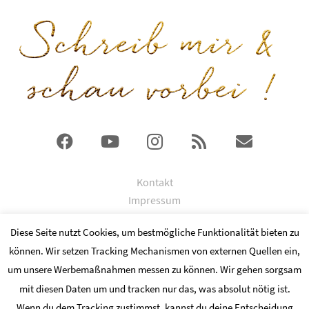
Kontakt
Impressum
DSGVO
Diese Seite nutzt Cookies, um bestmögliche Funktionalität bieten zu
können. Wir setzen Tracking Mechanismen von externen Quellen ein,
© 2024 Copyright by Kathrin Ismaier
um unsere Werbemaßnahmen messen zu können. Wir gehen sorgsam
Fotocredits an
mit diesen Daten um und tracken nur das, was absolut nötig ist.
Wenn du dem Tracking zustimmst, kannst du deine Entscheidung
Kate Kalon, Marina Scholze, Saskia