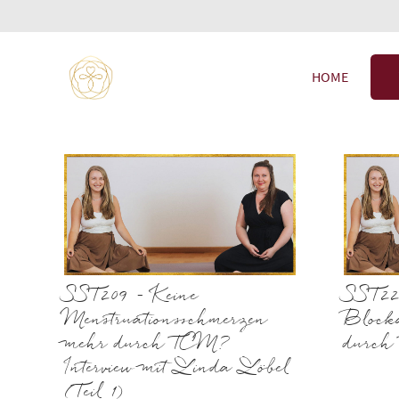
HOME
SST209 – Keine
SST220
Menstruationsschmerzen
Block
mehr durch TCM?
durch
Interview mit Linda Löbel
(Teil 1)