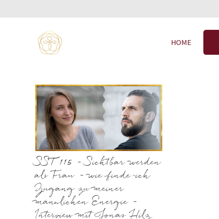
HOME
SST 115 – Sichtbar werden
als Frau – wie finde ich
Zugang zu meiner
männlichen Energie –
Interview mit Jonas Hilz