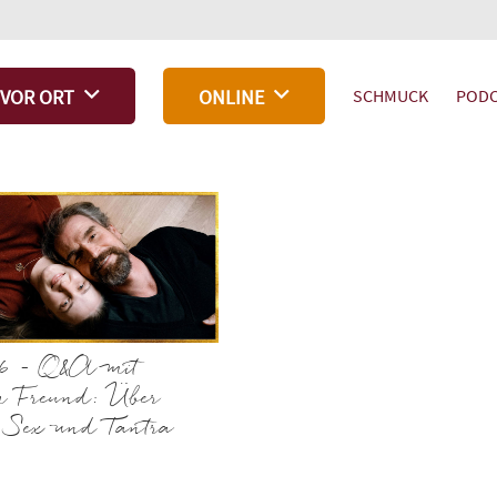
SCHMUCK
PODC
VOR ORT
ONLINE
6 – Q&A mit
m Freund: Über
, Sex und Tantra