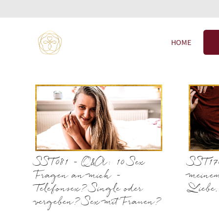
HOME
SST081 – Q&A: 10 Sex
SST17
Fragen an mich –
meine
Telefonsex? Single oder
Liebe
vergeben? Sex mit Frauen?