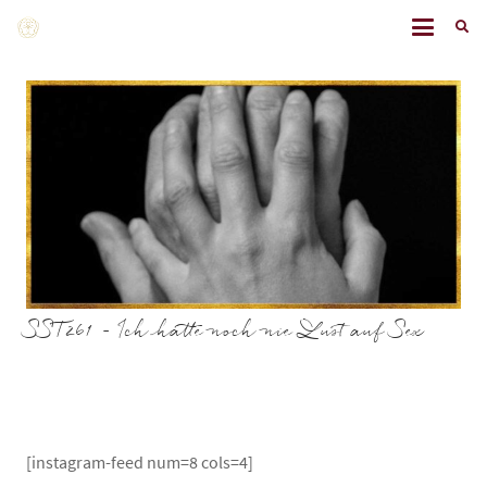
SST261 – Ich hatte noch nie Lust auf Sex
[instagram-feed num=8 cols=4]