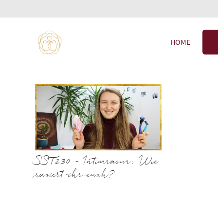
HOME
SST230 – Intimrasur: Wie
rasiert ihr euch?